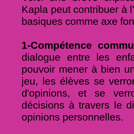
nouveau qui, malgrès sa s
Kapla peut contribuer à 
des constructions les plu
basiques comme axe fon
l'âge des enfants. Ce jeu
ludique à la hauteur de n
1-Compétence communi
dialogue entre les enf
pouvoir mener à bien un
jeu, les élèves se verr
d'opinions, et se ver
décisions à travers le d
opinions personnelles.