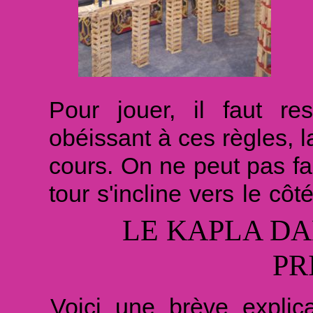
Pour jouer, il faut re
obéissant à ces règles, la
cours. On ne peut pas fai
tour s'incline vers le côt
de l'imaginaire n'exclut
LE KAPLA DA
plus la construction es
PR
réflexion sur la base ser
À travers les planchett
Voici une brève expli