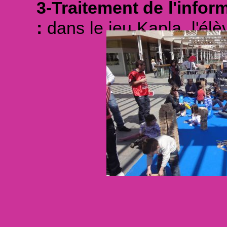
3-Traitement de l'infor
:
dans le jeu Kapla, l'élèv
être capable de l'inte
adéquate afin de par
information peut être p
images, vidéos, instruc
animations Kapla en cen
sur l'information o
bidimensionnelles que l'é
4-Compétence mathém